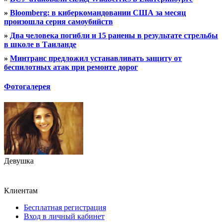
»
Bloomberg: в киберкомандовании США за месяц
произошла серия самоубийств
»
Два человека погибли и 15 ранены в результате стрельбы
в школе в Таиланде
»
Минтранс предложил устанавливать защиту от
беспилотных атак при ремонте дорог
Фотогалерея
Девушка
Клиентам
Бесплатная регистрация
Вход в личный кабинет