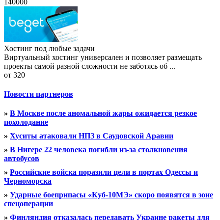
140000
Хостинг под любые задачи
Виртуальный хостинг универсален и позволяет размещать
проекты самой разной сложности не заботясь об ...
от 320
Новости партнеров
»
В Москве после аномальной жары ожидается резкое
похолодание
»
Хуситы атаковали НПЗ в Саудовской Аравии
»
В Нигере 22 человека погибли из-за столкновения
автобусов
»
Российские войска поразили цели в портах Одессы и
Черноморска
»
Ударные боеприпасы «Куб-10МЭ» скоро появятся в зоне
спецоперации
»
Финляндия отказалась передавать Украине ракеты для