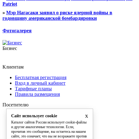
Patriot
»
Мэр Нагасаки заявил о риске ядерной войны в
годовщину американской бомбардировки
Фотогалерея
Бизнес
Клиентам
Бесплатная регистрация
Вход в личный кабинет
Тарифные планы
Правила размещения
Посетителю
x
Рейтинг фирм
Сайт использует cookie
Расширенный поиск
Каталог сайтов России использует cookie-файлы
Рейтинг сайтов
и другие аналогичные технологии. Если,
прочитав это сообщение, вы остаетесь на нашем
Конфиденциальность
сайте, это означает, что вы не возражаете против