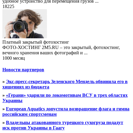
удобное устройство для перемещения грузов ...
18225
Платный закрытый фотохостинг
ФОТО-ХОСТИНГ 2M5.RU – это закрытый, фотохостинг,
вечного хранения ваших фотографий и ...
1000 месяц
Новости партнеров
»
Экс-пресс-секретарь Зеленского Мендель обвинила его в
хищениях из бюджета
»
«Герани» ударили по локомотивам ВСУ в трех областях
Украины
»
European Aquatics допустила возвращение флага и гимна
российским спортсменам
»
Владельцы атакованного турецкого сухогруза подадут
иск против Украины в Гаагу