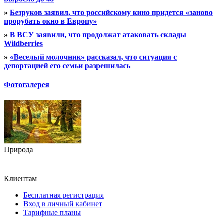
»
Безруков заявил, что российскому кино придется «заново
прорубать окно в Европу»
»
В ВСУ заявили, что продолжат атаковать склады
Wildberries
»
«Веселый молочник» рассказал, что ситуация с
депортацией его семьи разрешилась
Фотогалерея
Природа
Клиентам
Бесплатная регистрация
Вход в личный кабинет
Тарифные планы