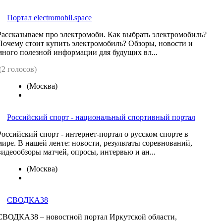
Портал electromobil.space
Рассказываем про электромоби. Как выбрать электромобиль?
Почему стоит купить электромобиль? Обзоры, новости и
много полезной информации для будущих вл...
(2 голосов)
(Москва)
Российский спорт - национальный спортивный портал
Российский спорт - интернет-портал о русском спорте в
мире. В нашей ленте: новости, результаты соревнований,
видеообзоры матчей, опросы, интервью и ан...
(Москва)
СВОДКА38
СВОДКА38 – новостной портал Иркутской области,