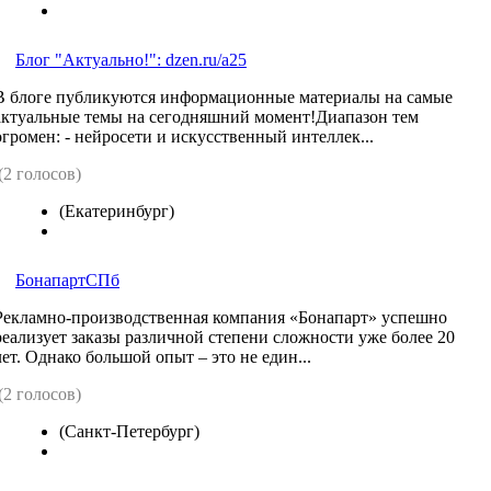
Блог "Актуально!": dzen.ru/a25
В блоге публикуются информационные материалы на самые
актуальные темы на сегодняшний момент!Диапазон тем
огромен: - нейросети и искусственный интеллек...
(2 голосов)
(Екатеринбург)
БонапартСПб
Рекламно-производственная компания «Бонапарт» успешно
реализует заказы различной степени сложности уже более 20
лет. Однако большой опыт – это не един...
(2 голосов)
(Санкт-Петербург)