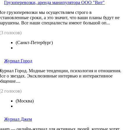
Грузоперевозки, аренда манипулятора ООО "Вит"
Все грузоперевозки мы осуществляем строго в
установленные сроки, а это значит, что ваши планы будут не
нарушены. Все наши специалисты имеют большой оп...
(3 голосов)
(Санкт-Петербург)
Журнал Город
Журнал Город. Модные тенденции, психология и отношения.
Все о звездах. Эксклюзивные интервью и интерактивное
общение....
(2 голосов)
(Москва)
Журнал Джем
Jaaam — онлайн-журнал для активных людей, которые хотят