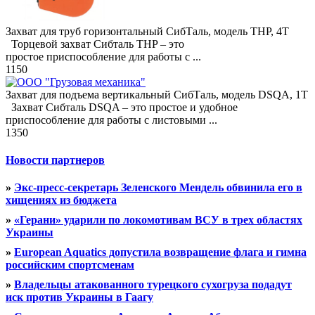
Захват для труб горизонтальный СибТаль, модель ТНР, 4Т
Торцевой захват Сибталь THP – это
простое приспособление для работы с ...
1150
Захват для подъема вертикальный СибТаль, модель DSQA, 1Т
Захват Сибталь DSQA – это простое и удобное
приспособление для работы с листовыми ...
1350
Новости партнеров
»
Экс-пресс-секретарь Зеленского Мендель обвинила его в
хищениях из бюджета
»
«Герани» ударили по локомотивам ВСУ в трех областях
Украины
»
European Aquatics допустила возвращение флага и гимна
российским спортсменам
»
Владельцы атакованного турецкого сухогруза подадут
иск против Украины в Гаагу