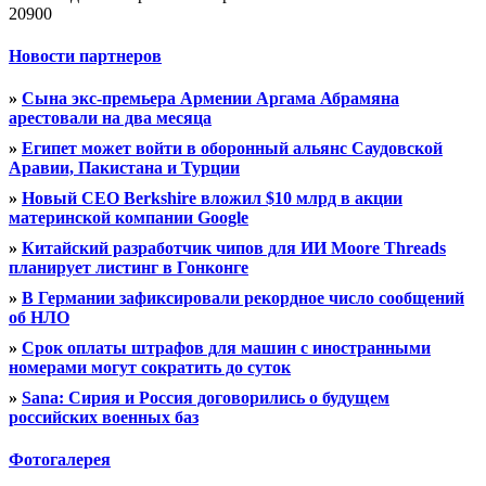
20900
Новости партнеров
»
Сына экс-премьера Армении Аргама Абрамяна
арестовали на два месяца
»
Египет может войти в оборонный альянс Саудовской
Аравии, Пакистана и Турции
»
Новый CEO Berkshire вложил $10 млрд в акции
материнской компании Google
»
Китайский разработчик чипов для ИИ Moore Threads
планирует листинг в Гонконге
»
В Германии зафиксировали рекордное число сообщений
об НЛО
»
Срок оплаты штрафов для машин с иностранными
номерами могут сократить до суток
»
Sana: Сирия и Россия договорились о будущем
российских военных баз
Фотогалерея