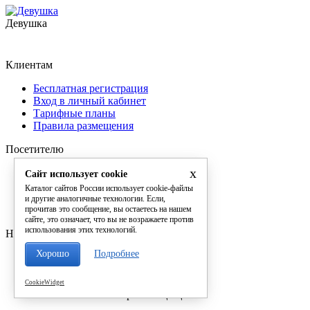
Девушка
Клиентам
Бесплатная регистрация
Вход в личный кабинет
Тарифные планы
Правила размещения
Посетителю
x
Рейтинг фирм
Сайт использует cookie
Расширенный поиск
Каталог сайтов России использует cookie-файлы
Рейтинг сайтов
и другие аналогичные технологии. Если,
прочитав это сообщение, вы остаетесь на нашем
Конфиденциальность
сайте, это означает, что вы не возражаете против
использования этих технологий.
Наши контакты
Хорошо
Подробнее
Обратная связь
Телефон: +7 (905) 337-01-13
Email: support@directory-russia.ru
CookieWidget
© 2016 - 2026 Все права защищены