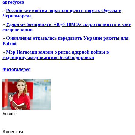
автобусов
»
Российские войска поразили цели в портах Одессы и
Черноморска
»
Ударные боеприпасы «Куб-10МЭ» скоро появятся в зоне
спецоперации
»
Финляндия отказалась передавать Украине ракеты для
Patriot
»
Мэр Нагасаки заявил о риске ядерной войны в
годовщину американской бомбардировки
Фотогалерея
Бизнес
Клиентам