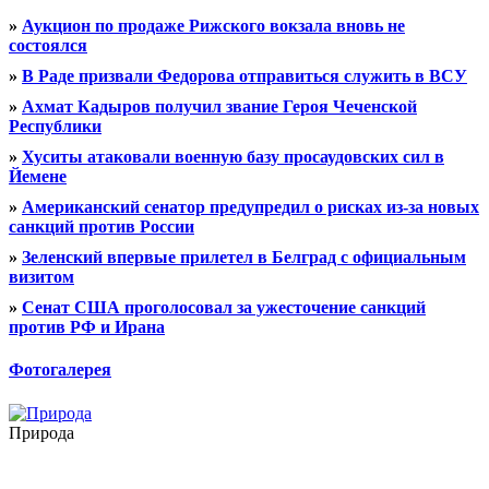
»
Аукцион по продаже Рижского вокзала вновь не
состоялся
»
В Раде призвали Федорова отправиться служить в ВСУ
»
Ахмат Кадыров получил звание Героя Чеченской
Республики
»
Хуситы атаковали военную базу просаудовских сил в
Йемене
»
Американский сенатор предупредил о рисках из-за новых
санкций против России
»
Зеленский впервые прилетел в Белград с официальным
визитом
»
Сенат США проголосовал за ужесточение санкций
против РФ и Ирана
Фотогалерея
Природа