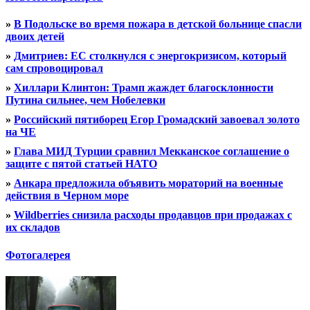
»
В Подольске во время пожара в детской больнице спасли
двоих детей
»
Дмитриев: ЕС столкнулся с энергокризисом, который
сам спровоцировал
»
Хиллари Клинтон: Трамп жаждет благосклонности
Путина сильнее, чем Нобелевки
»
Российский пятиборец Егор Громадский завоевал золото
на ЧЕ
»
Глава МИД Турции сравнил Мекканское соглашение о
защите с пятой статьей НАТО
»
Анкара предложила объявить мораторий на военные
действия в Черном море
»
Wildberries снизила расходы продавцов при продажах с
их складов
Фотогалерея