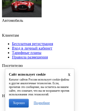
Автомобиль
Клиентам
Бесплатная регистрация
Вход в личный кабинет
Тарифные планы
Правила размещения
Посетителю
x
Рейтинг фирм
Сайт использует cookie
Расширенный поиск
Каталог сайтов России использует cookie-файлы
Рейтинг сайтов
и другие аналогичные технологии. Если,
прочитав это сообщение, вы остаетесь на нашем
Конфиденциальность
сайте, это означает, что вы не возражаете против
использования этих технологий.
Наши контакты
Хорошо
Подробнее
Обратная связь
Телефон: +7 (905) 337-01-13