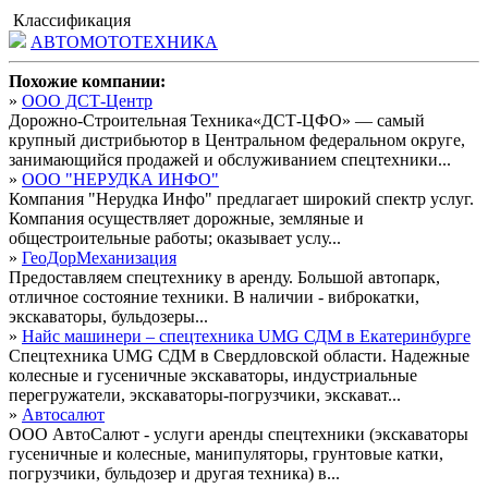
Классификация
АВТОМОТОТЕХНИКА
Похожие компании:
»
ООО ДСТ-Центр
Дорожно-Строительная Техника«ДСТ-ЦФО» — самый
крупный дистрибьютор в Центральном федеральном округе,
занимающийся продажей и обслуживанием спецтехники...
»
ООО "НЕРУДКА ИНФО"
Компания "Нерудка Инфо" предлагает широкий спектр услуг.
Компания осуществляет дорожные, земляные и
общестроительные работы; оказывает услу...
»
ГеоДорМеханизация
Предоставляем спецтехнику в аренду. Большой автопарк,
отличное состояние техники. В наличии - виброкатки,
экскаваторы, бульдозеры...
»
Найс машинери – спецтехника UMG СДМ в Екатеринбурге
Спецтехника UMG СДМ в Свердловской области. Надежные
колесные и гусеничные экскаваторы, индустриальные
перегружатели, экскаваторы-погрузчики, экскават...
»
Автосалют
ООО АвтоСалют - услуги аренды спецтехники (экскаваторы
гусеничные и колесные, манипуляторы, грунтовые катки,
погрузчики, бульдозер и другая техника) в...