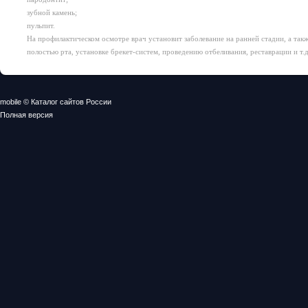
зубной камень;
пульпит.
На профилактическом осмотре врач установит заболевание на ранней стадии, а так
полостью рта, установке брекет-систем, проведению отбеливания, реставрации и т.д
mobile © Каталог сайтов России
Полная версия