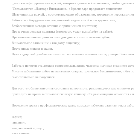
руках квалифицированных врачей, которые сделают всё возможное, чтобы сделать 
"Стоматология «Доктора Винтовкина» в Краснодаре предлагает пациентам:
Штат опытных врачей, с соответствующим образованием, которые не перестают по
Кабинеты, оборудованные современной медтехникой и инструментами;
Безболезненные методы лечения с применением анестезии;
Прозрачная ценовая политика (стоимость услуг вы найдёте на сайте);
Применение инновационных методов диагностики и лечения зубов;
Внимательное отношение к каждому пациенту;
Постоянные скидки и акции.
Путь к здоровой улыбке начинается с посещения стоматологии «Доктора Винтовки
Забота о полости рта должна сопровождать жизнь человека, начиная с раннего детс
Многие заболевания зубов на начальных стадиях протекают бессимптомно, и без 
самостоятельно не получится.
Для того чтобы не запустить состояние полости рта, рекомендуется как минимум ра
приходить на приём в стоматологическую клинику. Эта рекомендация относится к п
Посещение врача в профилактических целях поможет избежать развития таких забол
кариес;
гингивит;
неправильный прикус;
пародонтит;