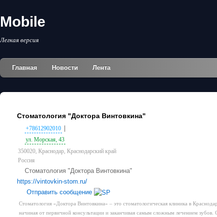
Mobile
Легкая версия
Главная
Новости
Лента
Стоматология "Доктора Винтовкина"
|
+78612902010
ул. Морская, 43
350020, Краснодар, Краснодарский край
Россия
Стоматология "Доктора Винтовкина"
https://vintovkin-stom.ru/
Отправить сообщение
Стоматология «Доктора Винтовкина» – это стоматологическая клиника в Краснодар
начиная от первичной консультации и заканчивая самым сложным лечением зубов. О