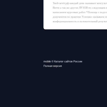
Твой-зачёт.рф каждый день оказывает консу
Витте а так же других ВУЗОВ по следующим 
написанием курсовых работ *Помощь с подго
документов по практике Успешно оказываем п
конфиденциальность и положительный результ
mobile © Каталог сайтов России
Полная версия