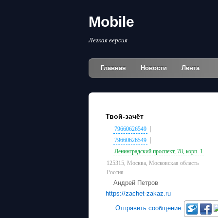
Mobile
Легкая версия
Главная
Новости
Лента
Твой-зачёт
|
79660626549
|
79660626549
Ленинградский проспект, 78, корп. 1
125315, Москва, Московская область
Россия
Андрей Петров
https://zachet-zakaz.ru
Отправить сообщение