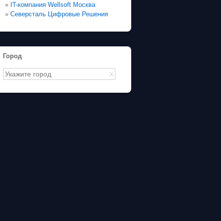
»
IT-компания Wellsoft Москва
»
Северсталь Цифровые Решения
Город
X