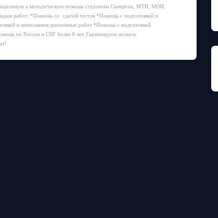
льтационную и методическую помошь студентам Синергии, МТИ, МОИ,
видам работ: *Помошь со сдачей тестов *Помощь с подготовкой и
товкой и написанием дипломных работ *Помощь с подготовкой
омощь по России и СНГ более 8 лет. Гарантируем полную
ат!