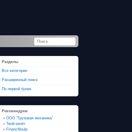
Разделы
Все категории
Расширенный поиск
По первой букве
Рекомендуем
»
ООО "Грузовая механика"
»
Твой-зачёт
»
FinancNoulp